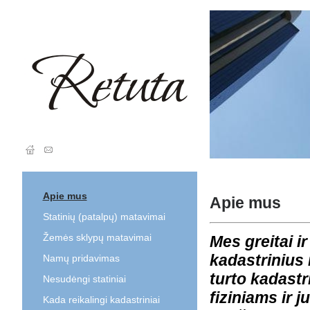
Apie mus
Apie mus
Statinių (patalpų) matavimai
Žemės sklypų matavimai
Mes
greitai 
kadastrinius
Namų pridavimas
turto kadastr
Nesudėngi statiniai
fiziniams ir
Kada reikalingi kadastriniai